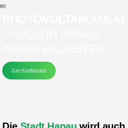
PHOTOVOLTAIKANLA
– AUCH IN HANAU
IMMER BELIEBTER
Zum Konfigurator
Die
Stadt Hanau
wird auch