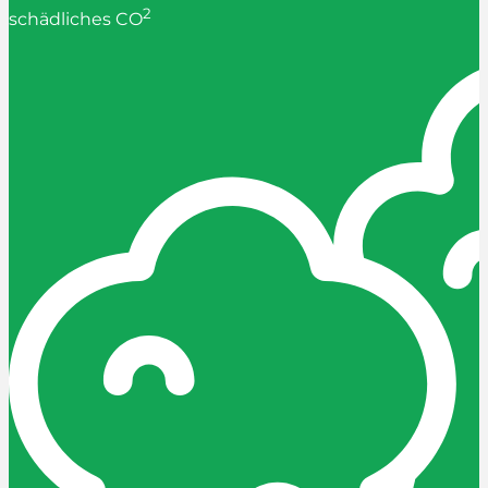
2
schädliches CO