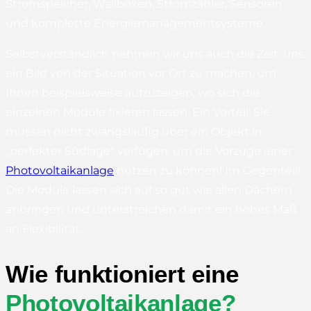
Stromspeicher, Wallboxen, Stromzähler, Sensoren
und komplette Energiemanagementsysteme.
Selbstverständlich nehmen wir uns auch die Zeit, uns
ein Bild von der Situation vor Ort zu machen, um
Ihnen beispielsweise aufzuzeigen, wo sich die
einzelnen Module fixieren lassen. Ein Vorteil: Sie
müssen nicht zwangsläufig über ein Objekt in
„perfekter Südlage“ verfügen, um die Vorzüge einer
Photovoltaikanlage
nutzen zu können! Im Gegenteil!
Die Module lassen sich auf so gut wie allen Dächern
anbringen und unterstreichen damit ein hohes Maß
an Flexibilität.
Wie funktioniert eine
Photovoltaikanlage?